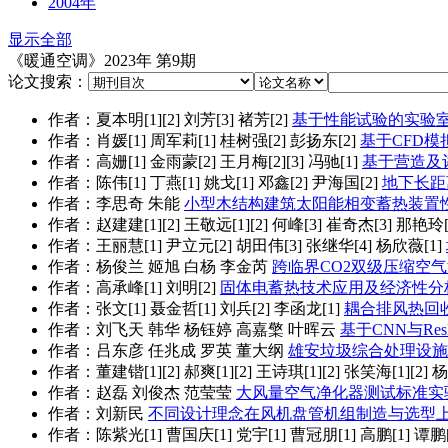
2004年
显示全部
《暖通空调》2023年 第9期
论文搜索：
作者：夏本明[1][2] 刘芳[3] 褚芳[2]
基于性能试验的实验
作者：肖媛[1] 周军莉[1] 桂树强[2] 彭扬东[2]
基于CFD
作者：高姗[1] 金雨蒙[2] 王月梅[2][3] 冯驰[1]
基于营造及
作者：陈伟[1] 丁燕[1] 姚戈[1] 邓鑫[2] 尹海国[2]
地下长距
作者：李思奇 朱能
小型木结构建筑太阳能相变蓄热装置
作者：赵建建[1][2] 王敬远[1][2] 何峰[3] 崔奇杰[3] 那艳玲[4][
作者：王丽慧[1] 尹立元[2] 胡田伟[3] 张继华[4] 杨欣薇[1]
作者：杨俊兰 姬旭 白杨 李金芮
跨临界CO2双级压缩空
作者：高承峰[1] 刘明[2]
固体电蓄热技术应用及经济性分
作者：张文[1] 聂金哲[1] 刘兵[2] 李函龙[1]
耦合排风热回
作者：刘飞天 韩华 杨钰婷 高嘉檠 叶晖云
基于CNN与Re
作者：吕东彦 任兆成 罗英 董大纲
雄安垃圾综合处理设施
作者：董建锴[1][2] 郝爽[1][2] 王诗琪[1][2] 张笑海[1][2] 杨硕[
作者：赵磊 刘俊杰 范莹莹
大风量空气净化器测试标准实
作者：刘新民
不同设计理念在风机盘管机组制造与选型
作者：陈紫光[1] 曹国庆[1] 党宇[1] 曹冠朋[1] 高鹏[1] 谭鹏[