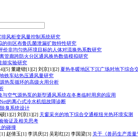
室排风柜变风量控制系统研究
模拟的街区布鲁氏菌泄漏扩散特性研究
评价非均匀热环境目标的人体对流换热系数研究
离管廊跨防火分区通风换热数值模拟研究
性能实验研究
5] 董建锴[1][2] 刘京[1][2]
夏热冬暖地区下沉广场对地下综合
地铁车站热压通风量研究
气源热泵循环的高级火用分析
析
收与空气源热泵的新型通风系统在冬奥临时用房的应用
sNet的离心式冷水机组故障诊断
除臭系统设计
1][2] 刘京[1][2]
天窗采光的地下综合交通枢纽光热环境实测
验验证及相关思考
上的碰撞
1] 赵倩玉[1] 李洪庆[2] 吴彩红[2] 李国梁[3]
关于《兽药生产质量