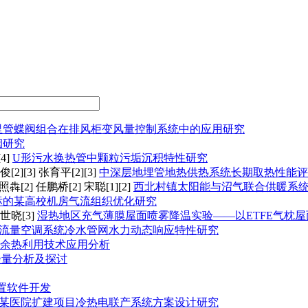
里管蝶阀组合在排风柜变风量控制系统中的应用研究
烟研究
4]
U形污水换热管中颗粒污垢沉积特性研究
[2][3] 张育平[2][3]
中深层地埋管地热供热系统长期取热性能评
犇[2] 任鹏桥[2] 宋聪[1][2]
西北村镇太阳能与沼气联合供暖系
标的某高校机房气流组织优化研究
王世晓[3]
湿热地区充气薄膜屋面喷雾降温实验——以ETFE气枕屋
流量空调系统冷水管网水力动态响应特性研究
余热利用技术应用分析
余量分析及探讨
布置软件开发
某医院扩建项目冷热电联产系统方案设计研究