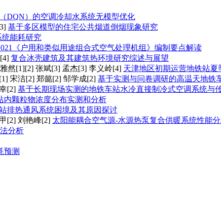
（DQN）的空调冷却水系统无模型优化
3]
基于多区模型的住宅公共烟道倒烟现象研究
系统能耗研究
379—2021《户用和类似用途组合式空气处理机组》编制要点解读
4]
复合冰壳建筑及其建筑热环境研究综述与展望
雅然[1][2] 张斌[3] 孟杰[3] 李义岭[4]
天津地区初期运营地铁站夏
] 宋洁[2] 郑懿[2] 邹学成[2]
基于实测与问卷调研的高温天地铁
幸[2]
基于长期现场实测的地铁车站水冷直接制冷式空调系统与
站内颗粒物浓度分布实测和分析
站排热通风系统困境及其原因探讨
[2] 刘艳峰[2]
太阳能耦合空气源-水源热泵复合供暖系统性能分
法分析
耗预测