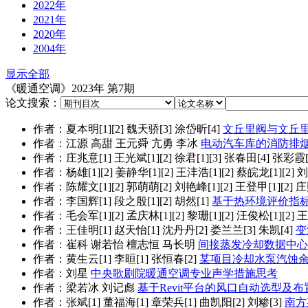
2022年
2021年
2020年
2004年
显示全部
《暖通空调》2023年 第7期
论文搜索：
作者：夏本明[1][2] 魏天骄[3] 涂岱昕[4]
文丘里阀与文丘
作者：江源 高甜 王元舜 亢勇 李冰
电动汽车库的消防排
作者：庄兆意[1] 王光斌[1][2] 徐君[1][3] 张春田[4] 张彩霞[
作者：杨雄[1][2] 姜静华[1][2] 王沣浩[1][2] 蔡皖龙[1][2] 刘俊
作者：陈耀文[1][2] 郭萌萌[2] 刘艳峰[1][2] 王登甲[1][2] 庄照
作者：李国辉[1] 段之殷[1][2] 胡然[1]
基于热环境评价指
作者：毛会军[1][2] 孟庆林[1][2] 黎珊[1][2] 汪俊松[1][2] 
作者：王佳明[1] 赵天怡[1] 沈丹丹[2] 娄兰兰[3] 朱凯[4]
变
作者：崔科 谢若怡 檀志恒 马长明
间接蒸发冷却数据中心
作者：黄生云[1] 李晅[1] 张恒春[2]
某项目冷却水泵汽蚀
作者：刘星
中央歌剧院暖通空调专业声学措施思考
作者：梁若冰 刘记彪
基于Revit平台的风口自动选型及
作者：张斌[1] 董福海[1] 章荣兵[1] 曲凯阳[2] 刘糁[3]
南方