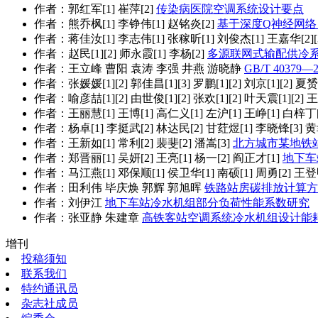
作者：郭红军[1] 崔萍[2]
传染病医院空调系统设计要点
作者：熊乔枫[1] 李铮伟[1] 赵铭炎[2]
基于深度Q神经网络
作者：蒋佳汝[1] 李志伟[1] 张稼昕[1] 刘俊杰[1] 王嘉华[2][
作者：赵民[1][2] 师永霞[1] 李杨[2]
多源联网式输配供冷
作者：王立峰 曹阳 袁涛 李强 井燕 游晓静
GB/T 40
作者：张媛媛[1][2] 郭佳昌[1][3] 罗鹏[1][2] 刘京[1][2] 夏赟[
作者：喻彦喆[1][2] 由世俊[1][2] 张欢[1][2] 叶天震[1][2] 王
作者：王丽慧[1] 王博[1] 高仁义[1] 左沪[1] 王峥[1] 白梓丁[1
作者：杨卓[1] 李挺武[2] 林达民[2] 甘荭煜[1] 李晓锋[3] 黄
作者：王新如[1] 常利[2] 裴斐[2] 潘嵩[3]
北方城市某地铁
作者：郑晋丽[1] 吴妍[2] 王亮[1] 杨一[2] 阎正才[1]
地下车
作者：马江燕[1] 邓保顺[1] 侯卫华[1] 南硕[1] 周勇[2] 王登甲
作者：田利伟 毕庆焕 郭辉 郭旭晖
铁路站房碳排放计算方
作者：刘伊江
地下车站冷水机组部分负荷性能系数研究
作者：张亚静 朱建章
高铁客站空调系统冷水机组设计能
增刊
投稿须知
联系我们
特约通讯员
杂志社成员