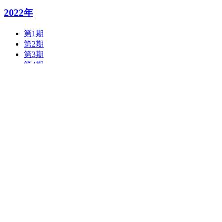
2022年
第1期
第2期
第3期
第4期
第5期
第6期
第7期
第8期
第9期
第10期
第11期
第12期
热门
办公楼空调冷热负荷的计算分析——关于北京地区办公
《民用建筑供暖通风与空气调节设计规范》编制思路与
暖通空调系统故障检测与诊断研究进展
地铁通风空调系统节能的新进展