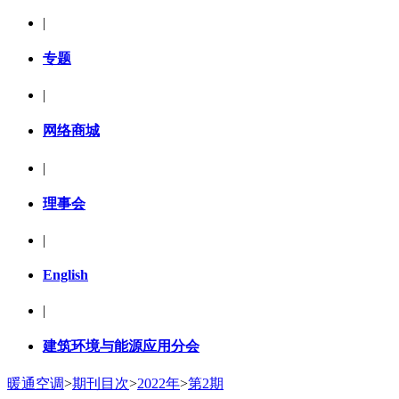
|
专题
|
网络商城
|
理事会
|
English
|
建筑环境与能源应用分会
暖通空调
>
期刊目次
>
2022年
>
第2期