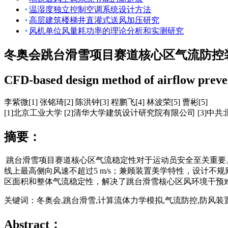
温湿度独立控制空调系统设计方法
高层建筑楼梯井直灌式送风加压研究
风机单位风量耗功率的理论分析和实测研究
冬奥会跳台滑雪项目赛道核心区气流防控
CFD-based design method of airflow preven
李紫微[1] 张铭琦[2] 陈洪钟[3] 程鹏飞[4] 林波荣[5] 曹彬[5]
[1]北京工业大学 [2]清华大学建筑设计研究院有限公司 [3]中
摘要：
跳台滑雪项目赛道核心区气流稳定性对于运动员安全至关重要
线上最高侧向风速不超过5 m/s；兼顾装置美学特性，设计
区面积和整体气流稳定性，解决了跳台滑雪核心区风环境干预
关键词：冬奥会,跳台滑雪,计算流体力学模拟,气流防控,防风装
Abstract：