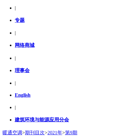
|
专题
|
网络商城
|
理事会
|
English
|
建筑环境与能源应用分会
暖通空调
>
期刊目次
>
2021年
>
第9期