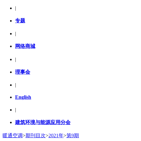
|
专题
|
网络商城
|
理事会
|
English
|
建筑环境与能源应用分会
暖通空调
>
期刊目次
>
2021年
>
第9期