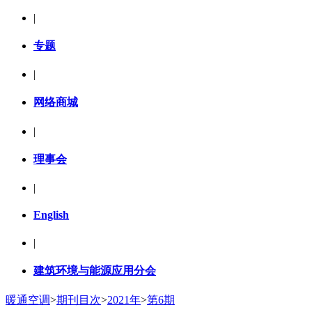
|
专题
|
网络商城
|
理事会
|
English
|
建筑环境与能源应用分会
暖通空调
>
期刊目次
>
2021年
>
第6期