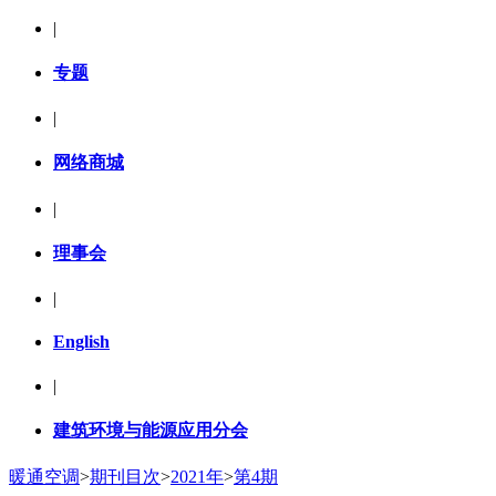
|
专题
|
网络商城
|
理事会
|
English
|
建筑环境与能源应用分会
暖通空调
>
期刊目次
>
2021年
>
第4期