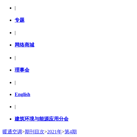
|
专题
|
网络商城
|
理事会
|
English
|
建筑环境与能源应用分会
暖通空调
>
期刊目次
>
2021年
>
第4期