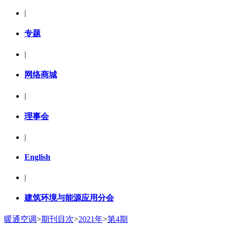
|
专题
|
网络商城
|
理事会
|
English
|
建筑环境与能源应用分会
暖通空调
>
期刊目次
>
2021年
>
第4期