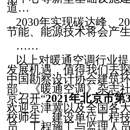
道…
2030年实现碳达峰、
节能、能源技术将会产
……
以上对暖通空调行业提
发展机遇，值得我们去
中国勘察设计协会建筑
部、《暖通空调》杂志社定
京召开“
2021
年北京市第
欢迎京津冀以及全国各
校师生、建设单位工程
员、工程施工与监理人